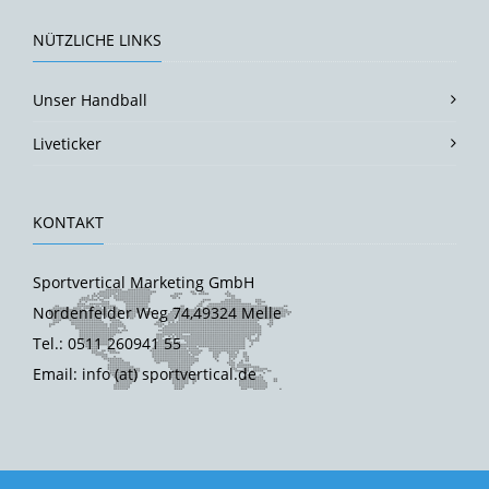
NÜTZLICHE LINKS
Unser Handball
Liveticker
KONTAKT
Sportvertical Marketing GmbH
Nordenfelder Weg 74,49324 Melle
Tel.: 0511 260941 55
Email: info (at) sportvertical.de