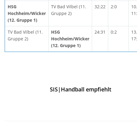
HSG
TV Bad Vilbel (11.
32:22
2:0
10
Hochheim/Wicker
Gruppe 2)
11
(12. Gruppe 1)
TV Bad Vilbel (11.
HSG
24:31
0:2
13
Gruppe 2)
Hochheim/Wicker
17
(12. Gruppe 1)
SIS|Handball empfiehlt