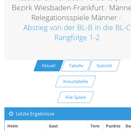
Bezirk Wiesbaden-Frankfurt
/
Männ
Relegationsspiele Männer
/
Abstieg von der BL-B in die BL-C
Rangfolge 1-2
Aktuell
Tabelle
Statistik
Kreuztabelle
Alle Spiele
Letzte Ergebnisse
Heim
Gast
Tore
Punkte
Da