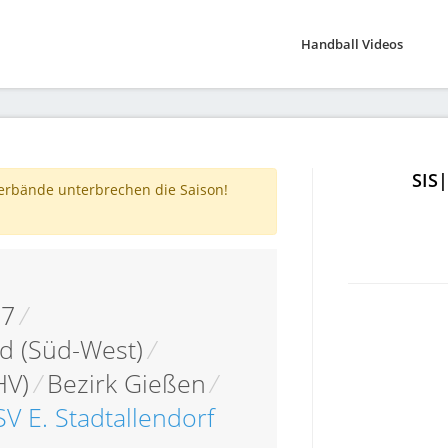
Handball Videos
SIS
verbände unterbrechen die Saison!
17
/
d (Süd-West)
/
HV)
/
Bezirk Gießen
/
SV E. Stadtallendorf