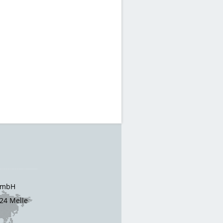
 GmbH
24 Melle