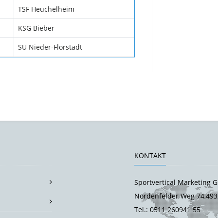
TSF Heuchelheim
KSG Bieber
SU Nieder-Florstadt
KONTAKT
Sportvertical Marketing
Nordenfelder Weg 74,493
Tel.: 0511 260941 55