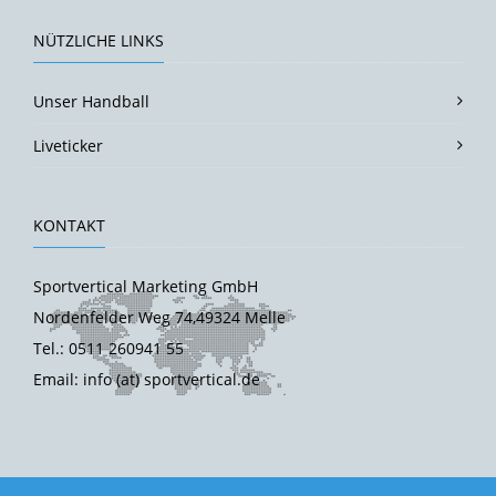
NÜTZLICHE LINKS
Unser Handball
Liveticker
KONTAKT
Sportvertical Marketing GmbH
Nordenfelder Weg 74,49324 Melle
Tel.: 0511 260941 55
Email: info (at) sportvertical.de