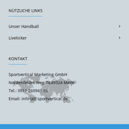
NÜTZLICHE LINKS
Unser Handball
Liveticker
KONTAKT
Sportvertical Marketing GmbH
Nordenfelder Weg 74,49324 Melle
Tel.: 0511 260941 55
Email: info (at) sportvertical.de