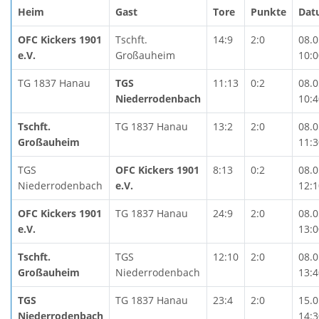
Heim
Gast
Tore
Punkte
Dat
OFC Kickers 1901
Tschft.
14:9
2:0
08.0
e.V.
Großauheim
10:0
TG 1837 Hanau
TGS
11:13
0:2
08.0
Niederrodenbach
10:4
Tschft.
TG 1837 Hanau
13:2
2:0
08.0
Großauheim
11:3
TGS
OFC Kickers 1901
8:13
0:2
08.0
Niederrodenbach
e.V.
12:1
OFC Kickers 1901
TG 1837 Hanau
24:9
2:0
08.0
e.V.
13:0
Tschft.
TGS
12:10
2:0
08.0
Großauheim
Niederrodenbach
13:4
TGS
TG 1837 Hanau
23:4
2:0
15.0
Niederrodenbach
14:3