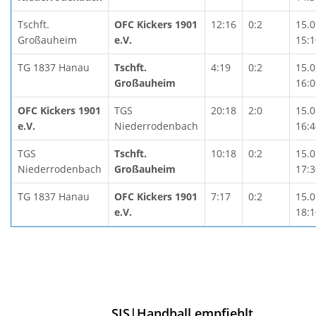
Tschft.
OFC Kickers 1901
12:16
0:2
15.0
Großauheim
e.V.
15:1
TG 1837 Hanau
Tschft.
4:19
0:2
15.0
Großauheim
16:0
OFC Kickers 1901
TGS
20:18
2:0
15.0
e.V.
Niederrodenbach
16:4
TGS
Tschft.
10:18
0:2
15.0
Niederrodenbach
Großauheim
17:3
TG 1837 Hanau
OFC Kickers 1901
7:17
0:2
15.0
e.V.
18:1
SIS|Handball empfiehlt