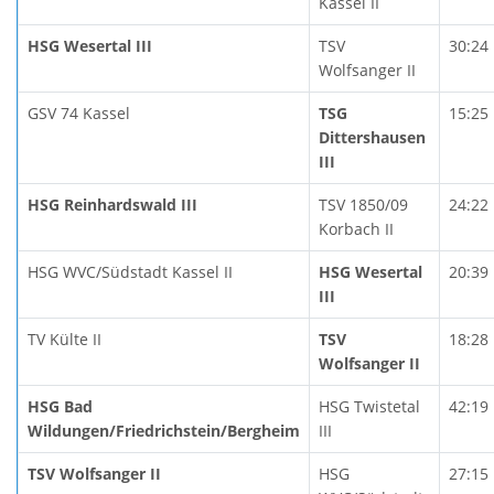
Kassel II
HSG Wesertal III
TSV
30:24
Wolfsanger II
GSV 74 Kassel
TSG
15:25
Dittershausen
III
HSG Reinhardswald III
TSV 1850/09
24:22
Korbach II
HSG WVC/Südstadt Kassel II
HSG Wesertal
20:39
III
TV Külte II
TSV
18:28
Wolfsanger II
HSG Bad
HSG Twistetal
42:19
Wildungen/Friedrichstein/Bergheim
III
TSV Wolfsanger II
HSG
27:15