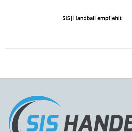
SIS|Handball empfiehlt