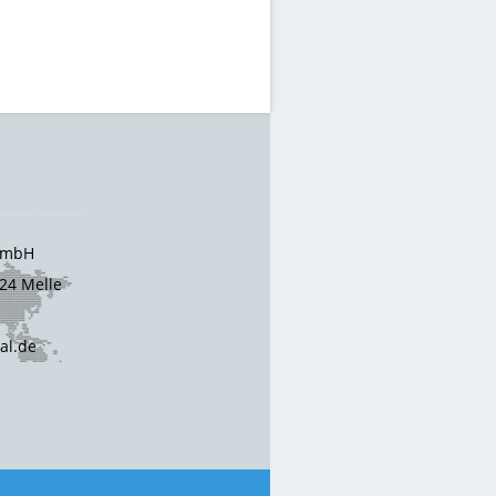
 GmbH
24 Melle
cal.de