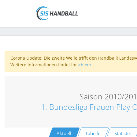
Corona Update: Die zweite Welle trifft den Handball! Landes
Weitere Informationen findet Ihr
>hier<
.
Saison 2010/20
1. Bundesliga Frauen Play Of
Aktuell
Tabelle
Statistik