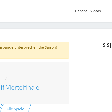
Handball Videos
SIS
verbände unterbrechen die Saison!
11
/
f Viertelfinale
Alle Spiele