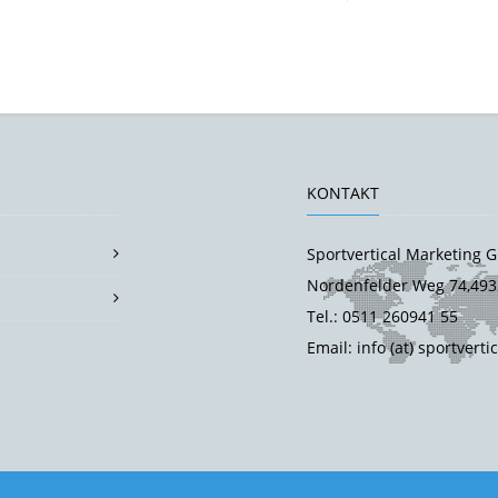
KONTAKT
Sportvertical Marketing
Nordenfelder Weg 74,493
Tel.: 0511 260941 55
Email: info (at) sportverti