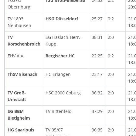
TUSPO
TSG Groß-Bieberau
24:32
0:2
20.
Obernburg
20:
TV 1893
HSG Düsseldorf
25:27
0:2
21.
Neuhausen
18:
TV
SG Haslach-Herr.-
38:31
2:0
21.
Korschenbroich
Kupp.
18:
EHV Aue
Bergischer HC
22:25
0:2
21.
18:
ThSV Eisenach
HC Erlangen
23:17
2:0
21.
18:
TV Groß-
HSC 2000 Coburg
36:32
2:0
21.
Umstadt
18:
SG BBM
TV Bittenfeld
37:29
2:0
21.
Bietigheim
18:
HG Saarlouis
TV 05/07
36:35
2:0
21.