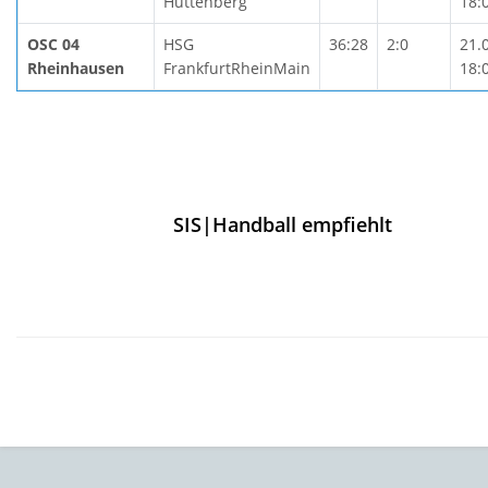
Hüttenberg
18:
OSC 04
HSG
36:28
2:0
21.
Rheinhausen
FrankfurtRheinMain
18:
SIS|Handball empfiehlt