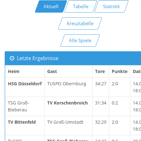
Aktuell
Tabelle
Statistik
Kreuztabelle
Alle Spiele
Letzte Ergebnisse
Heim
Gast
Tore
Punkte
Da
HSG Düsseldorf
TUSPO Obernburg
34:27
2:0
14.
18:
TSG Groß-
TV Korschenbroich
31:34
0:2
14.
Bieberau
18:
TV Bittenfeld
TV Groß-Umstadt
32:29
2:0
14.
18: