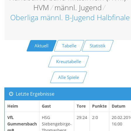
HVM
/
männl. Jugend
/
Oberliga männl. B-Jugend Halbfinale
Aktuell
Tabelle
Statistik
Kreuztabelle
Alle Spiele
Letzte Ergebnisse
Heim
Gast
Tore
Punkte
Datum
VfL
HSG
29:24
2:0
20.02.201
Gummersbach
Siebengebirge-
16:00
mB
Thomasberg