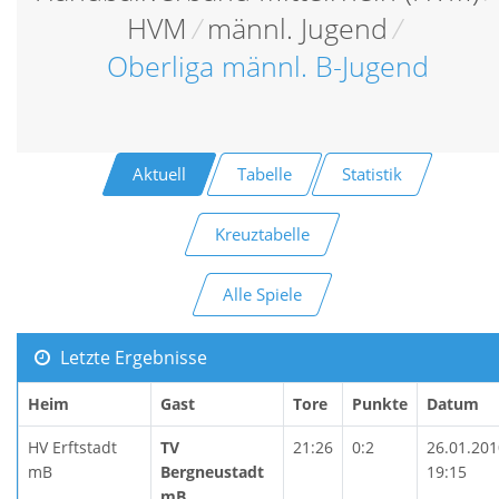
HVM
/
männl. Jugend
/
Oberliga männl. B-Jugend
Aktuell
Tabelle
Statistik
Kreuztabelle
Alle Spiele
Letzte Ergebnisse
Heim
Gast
Tore
Punkte
Datum
HV Erftstadt
TV
21:26
0:2
26.01.201
mB
Bergneustadt
19:15
mB