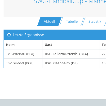
SWG-HandballCup - Männe
Aktuell
Tabelle
Statistik
Letzte Ergebnisse
Heim
Gast
To
TV Gettenau (BLA)
HSG Lollar/Ruttersh. (BLA)
22
TSV Griedel (BOL)
HSG Kleenheim (OL)
15