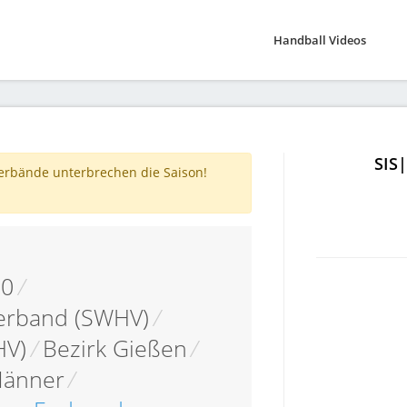
Handball Videos
SIS
verbände unterbrechen die Saison!
10
/
erband (SWHV)
/
HV)
/
Bezirk Gießen
/
änner
/