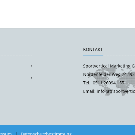
KONTAKT
Sportvertical Marketing
Nordenfelder Weg 74,493
Tel.: 0511 260941 55
Email: info (at) sportverti
essum
|
Datenschutzbestimmung