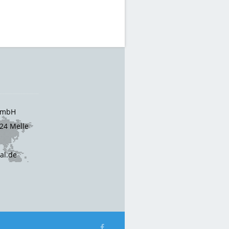
 GmbH
24 Melle
cal.de