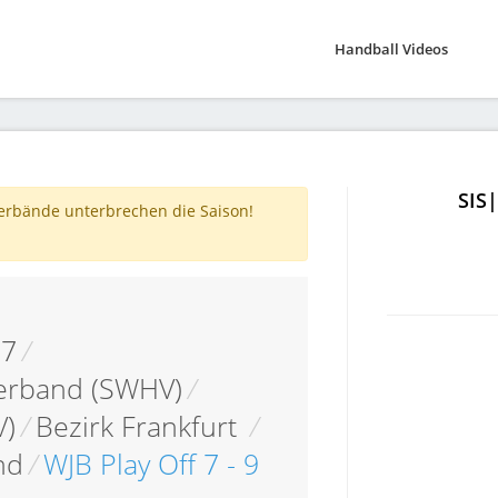
Handball Videos
SIS
verbände unterbrechen die Saison!
07
/
erband (SWHV)
/
V)
/
Bezirk Frankfurt
/
nd
/
WJB Play Off 7 - 9