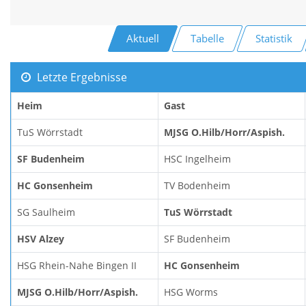
Aktuell
Tabelle
Statistik
Letzte Ergebnisse
Heim
Gast
TuS Wörrstadt
MJSG O.Hilb/Horr/Aspish.
SF Budenheim
HSC Ingelheim
HC Gonsenheim
TV Bodenheim
SG Saulheim
TuS Wörrstadt
HSV Alzey
SF Budenheim
HSG Rhein-Nahe Bingen II
HC Gonsenheim
MJSG O.Hilb/Horr/Aspish.
HSG Worms