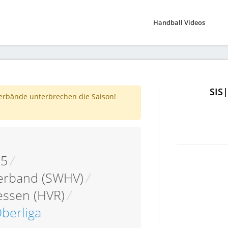
Handball Videos
SIS
verbände unterbrechen die Saison!
05
/
erband (SWHV)
/
essen (HVR)
/
berliga