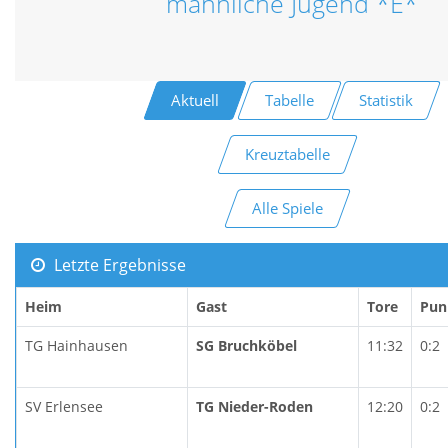
männliche Jugend *E*
Aktuell
Tabelle
Statistik
Kreuztabelle
Alle Spiele
Letzte Ergebnisse
Heim
Gast
Tore
Pun
TG Hainhausen
SG Bruchköbel
11:32
0:2
SV Erlensee
TG Nieder-Roden
12:20
0:2