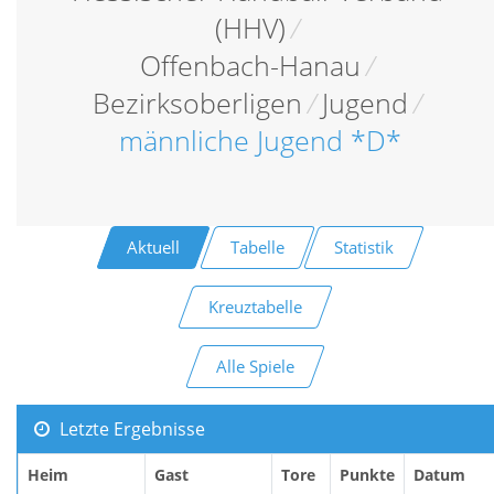
(HHV)
/
Offenbach-Hanau
/
Bezirksoberligen
/
Jugend
/
männliche Jugend *D*
Aktuell
Tabelle
Statistik
Kreuztabelle
Alle Spiele
Letzte Ergebnisse
Heim
Gast
Tore
Punkte
Datum