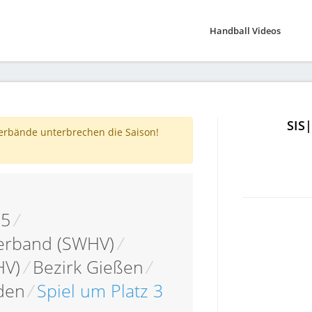
Handball Videos
SIS
verbände unterbrechen die Saison!
05
/
erband (SWHV)
/
HV)
/
Bezirk Gießen
/
nden
/
Spiel um Platz 3