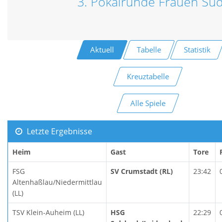
3. Pokalrunde Frauen Sü
Aktuell
Tabelle
Statistik
Kreuztabelle
Alle Spiele
Letzte Ergebnisse
Heim
Gast
Tore
FSG
SV Crumstadt (RL)
23:42
Altenhaßlau/Niedermittlau
(LL)
TSV Klein-Auheim (LL)
HSG
22:29