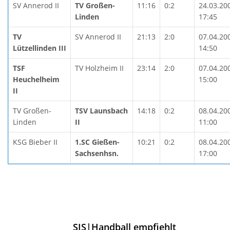
SV Annerod II
TV Großen-
11:16
0:2
24.03.20
Linden
17:45
TV
SV Annerod II
21:13
2:0
07.04.20
Lützellinden III
14:50
TSF
TV Holzheim II
23:14
2:0
07.04.20
Heuchelheim
15:00
II
TV Großen-
TSV Launsbach
14:18
0:2
08.04.20
Linden
II
11:00
KSG Bieber II
1.SC Gießen-
10:21
0:2
08.04.20
Sachsenhsn.
17:00
SIS|Handball empfiehlt