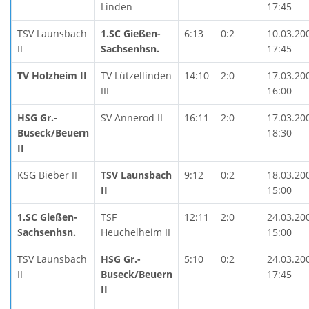
Linden
17:45
TSV Launsbach
1.SC Gießen-
6:13
0:2
10.03.20
II
Sachsenhsn.
17:45
TV Holzheim II
TV Lützellinden
14:10
2:0
17.03.20
III
16:00
HSG Gr.-
SV Annerod II
16:11
2:0
17.03.20
Buseck/Beuern
18:30
II
KSG Bieber II
TSV Launsbach
9:12
0:2
18.03.20
II
15:00
1.SC Gießen-
TSF
12:11
2:0
24.03.20
Sachsenhsn.
Heuchelheim II
15:00
TSV Launsbach
HSG Gr.-
5:10
0:2
24.03.20
II
Buseck/Beuern
17:45
II