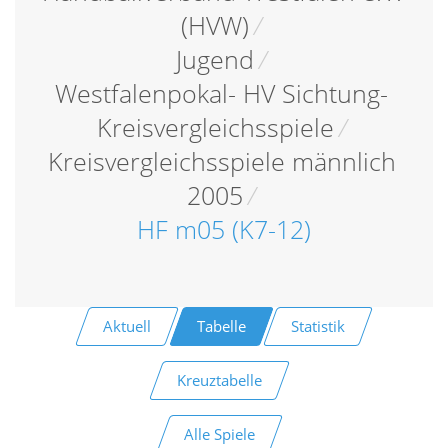
(HVW)
/
Jugend
/
Westfalenpokal- HV Sichtung-
Kreisvergleichsspiele
/
Kreisvergleichsspiele männlich
2005
/
HF m05 (K7-12)
Aktuell
Tabelle
Statistik
Kreuztabelle
Alle Spiele