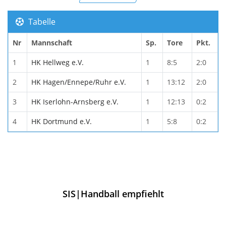
Tabelle
Nr
Mannschaft
Sp.
Tore
Pkt.
1
HK Hellweg e.V.
1
8:5
2:0
2
HK Hagen/Ennepe/Ruhr e.V.
1
13:12
2:0
3
HK Iserlohn-Arnsberg e.V.
1
12:13
0:2
4
HK Dortmund e.V.
1
5:8
0:2
SIS|Handball empfiehlt