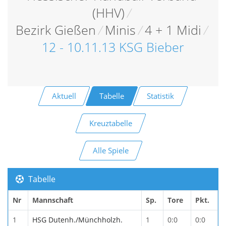
(HHV)
/
Bezirk Gießen
/
Minis
/
4 + 1 Midi
/
12 - 10.11.13 KSG Bieber
Aktuell
Tabelle
Statistik
Kreuztabelle
Alle Spiele
Tabelle
Nr
Mannschaft
Sp.
Tore
Pkt.
1
HSG Dutenh./Münchholzh.
1
0:0
0:0