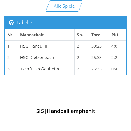
Alle Spiele
Tabelle
Nr
Mannschaft
Sp.
Tore
Pkt.
1
HSG Hanau III
2
39:23
4:0
2
HSG Dietzenbach
2
26:33
2:2
3
Tschft. Großauheim
2
26:35
0:4
SIS|Handball empfiehlt