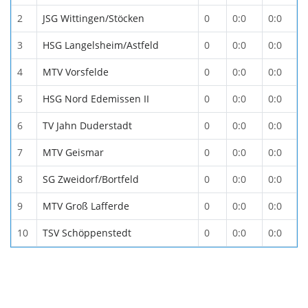
2
JSG Wittingen/Stöcken
0
0:0
0:0
3
HSG Langelsheim/Astfeld
0
0:0
0:0
4
MTV Vorsfelde
0
0:0
0:0
5
HSG Nord Edemissen II
0
0:0
0:0
6
TV Jahn Duderstadt
0
0:0
0:0
7
MTV Geismar
0
0:0
0:0
8
SG Zweidorf/Bortfeld
0
0:0
0:0
9
MTV Groß Lafferde
0
0:0
0:0
10
TSV Schöppenstedt
0
0:0
0:0