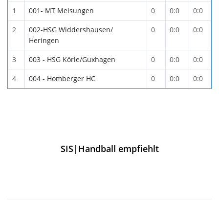
1
001- MT Melsungen
0
0:0
0:0
2
002-HSG Widdershausen/
0
0:0
0:0
Heringen
3
003 - HSG Körle/Guxhagen
0
0:0
0:0
4
004 - Homberger HC
0
0:0
0:0
SIS|Handball empfiehlt