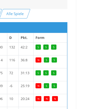
Alle Spiele
D
Pkt.
Form
30
132
42:2
S
S
S
14
116
36:8
N
S
S
75
72
31:13
S
S
S
89
-6
25:19
N
S
S
96
10
20:24
N
N
N