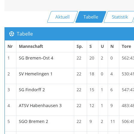
Aktuell
Tabelle
Statistik
Tabelle
Nr
Mannschaft
Sp.
S
U
N
Tore
1
SG Bremen-Ost 4
22
20
2
0
562:4
2
SV Hemelingen 1
22
18
0
4
530:4
3
SG Findorff 2
22
15
1
6
547:4
4
ATSV Habenhausen 3
22
12
1
9
483:4
5
SGO Bremen 2
22
9
2
11
506:4