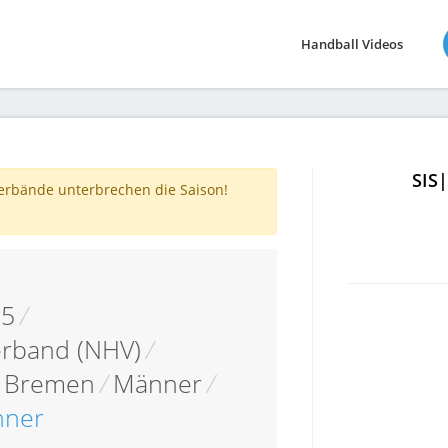
Handball Videos
SIS
verbände unterbrechen die Saison!
05
/
erband (NHV)
/
s Bremen
/
Männer
/
nner