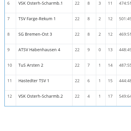
6
VSK Osterh-Scharmb.1
22
8
3
11
474:5
7
TSV Farge-Rekum 1
22
8
2
12
501:4
8
SG Bremen-Ost 3
22
8
2
12
469:5
9
ATSV Habenhausen 4
22
9
0
13
448:4
10
TuS Arsten 2
22
7
1
14
487:5
11
Hastedter TSV 1
22
6
1
15
444:4
12
VSK Osterh-Scharmb.2
22
4
1
17
549:6