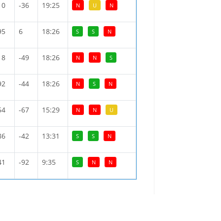
10
-36
19:25
N
U
N
95
6
18:26
S
S
N
18
-49
18:26
N
N
S
92
-44
18:26
N
S
N
54
-67
15:29
N
N
U
86
-42
13:31
S
S
N
41
-92
9:35
S
N
N