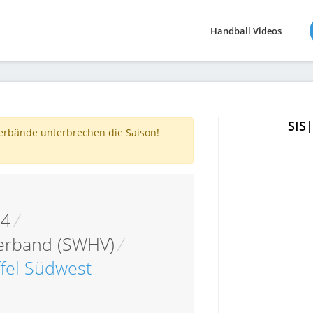
Handball Videos
SIS
verbände unterbrechen die Saison!
04
/
erband (SWHV)
/
ffel Südwest