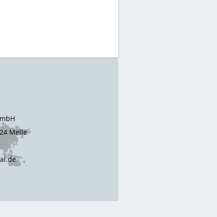
 GmbH
24 Melle
cal.de