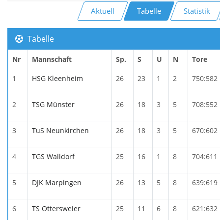
Aktuell
Tabelle
Statistik
Tabelle
Nr
Mannschaft
Sp.
S
U
N
Tore
1
HSG Kleenheim
26
23
1
2
750:582
2
TSG Münster
26
18
3
5
708:552
3
TuS Neunkirchen
26
18
3
5
670:602
4
TGS Walldorf
25
16
1
8
704:611
5
DJK Marpingen
26
13
5
8
639:619
6
TS Ottersweier
25
11
6
8
621:632