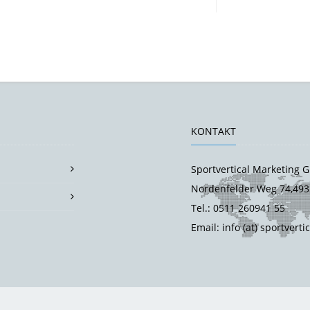
KONTAKT
Sportvertical Marketing
Nordenfelder Weg 74,493
Tel.: 0511 260941 55
Email: info (at) sportverti