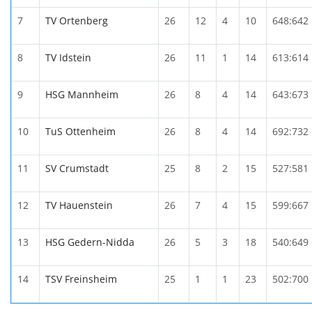
7
TV Ortenberg
26
12
4
10
648:642
8
TV Idstein
26
11
1
14
613:614
9
HSG Mannheim
26
8
4
14
643:673
10
TuS Ottenheim
26
8
4
14
692:732
11
SV Crumstadt
25
8
2
15
527:581
12
TV Hauenstein
26
7
4
15
599:667
13
HSG Gedern-Nidda
26
5
3
18
540:649
14
TSV Freinsheim
25
1
1
23
502:700