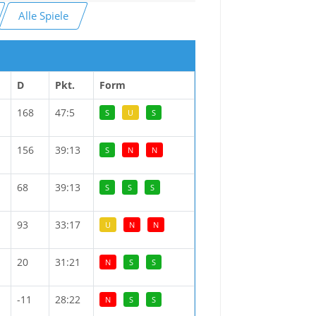
Alle Spiele
D
Pkt.
Form
168
47:5
S
U
S
156
39:13
S
N
N
68
39:13
S
S
S
93
33:17
U
N
N
20
31:21
N
S
S
-11
28:22
N
S
S