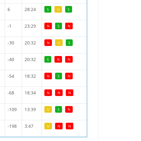
6
28:24
S
U
S
-1
23:29
N
S
N
-30
20:32
N
U
S
-40
20:32
S
N
N
-54
18:32
N
S
N
-68
18:34
N
N
N
-109
13:39
U
S
N
-198
3:47
U
N
N