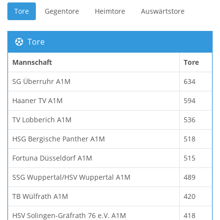
Tore
Gegentore
Heimtore
Auswärtstore
Tore
Mannschaft
Tore
SG Überruhr A1M
634
Haaner TV A1M
594
TV Lobberich A1M
536
HSG Bergische Panther A1M
518
Fortuna Düsseldorf A1M
515
SSG Wuppertal/HSV Wuppertal A1M
489
TB Wülfrath A1M
420
HSV Solingen-Gräfrath 76 e.V. A1M
418