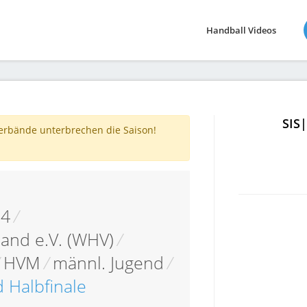
Handball Videos
SIS
verbände unterbrechen die Saison!
14
/
and e.V. (WHV)
/
/
HVM
/
männl. Jugend
/
 Halbfinale