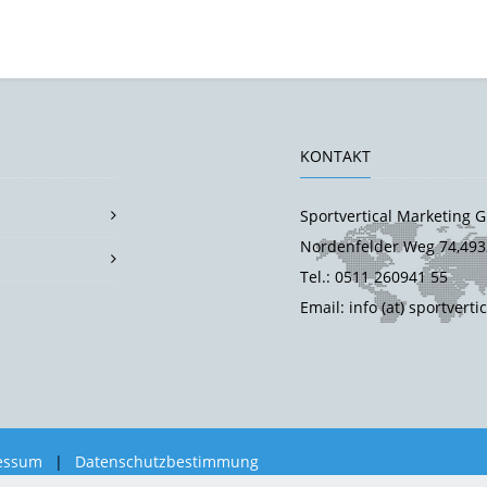
KONTAKT
Sportvertical Marketing
Nordenfelder Weg 74,493
Tel.: 0511 260941 55
Email: info (at) sportverti
essum
|
Datenschutzbestimmung