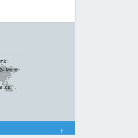
 GmbH
24 Melle
cal.de