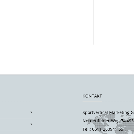
KONTAKT
Sportvertical Marketing
Nordenfelder Weg 74,493
Tel.: 0511 260941 55