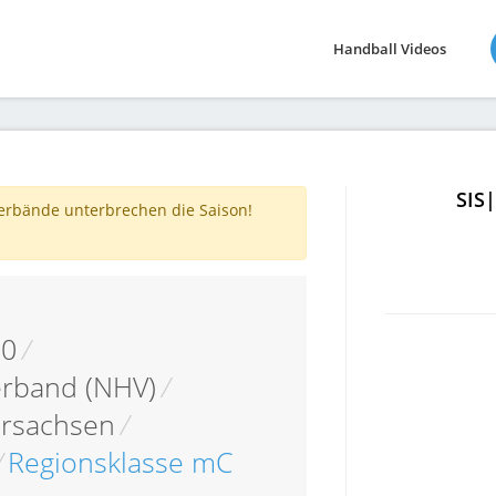
Handball Videos
SIS
verbände unterbrechen die Saison!
10
/
erband (NHV)
/
ersachsen
/
/
Regionsklasse mC