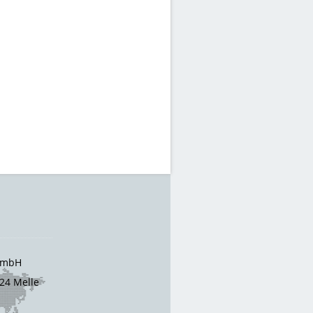
 GmbH
24 Melle