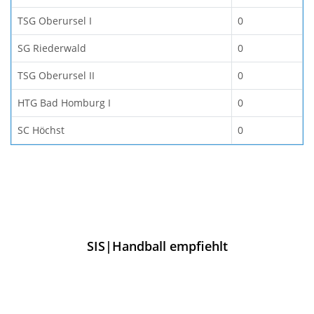
TSG Oberursel I
0
SG Riederwald
0
TSG Oberursel II
0
HTG Bad Homburg I
0
SC Höchst
0
SIS|Handball empfiehlt