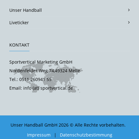
Unser Handball
Liveticker
KONTAKT
Sportvertical Marketing GmbH
Nordenfelder Weg 74,49324 Melle
Tel.: 0511 260941 55
Email: info (at) sportvertical.de
Unser Handball GmbH 2026 © Alle Rechte vorbehalten.
Impressum
|
Datenschutzbestimmung