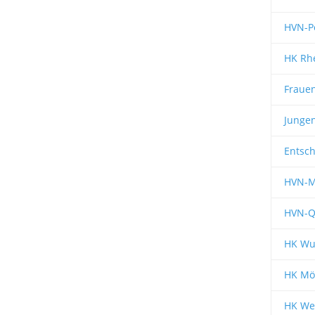
HVN-P
HK Rh
Fraue
Junge
Entsch
HVN-Me
HVN-Qu
HK Wu
HK Mö
HK We