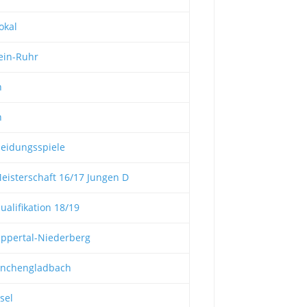
okal
ein-Ruhr
n
n
eidungsspiele
isterschaft 16/17 Jungen D
alifikation 18/19
ppertal-Niederberg
nchengladbach
sel