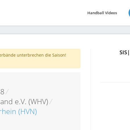
Handball Videos
SIS
verbände unterbrechen die Saison!
18
/
and e.V. (WHV)
/
rhein (HVN)