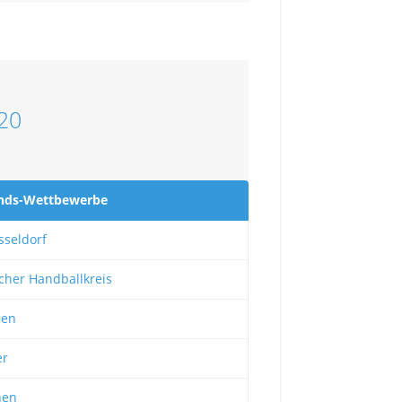
20
nds-Wettbewerbe
seldorf
cher Handballkreis
sen
r
hen