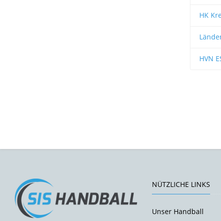
HK Kre
Länder
HVN ES
NÜTZLICHE LINKS
Unser Handball