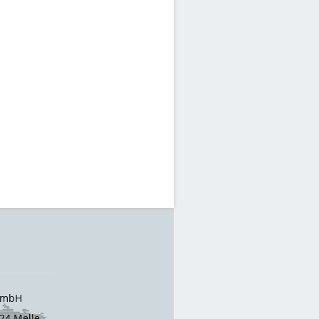
 GmbH
24 Melle