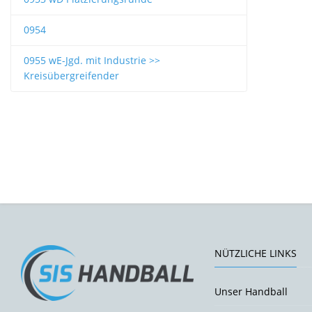
0954
0955 wE-Jgd. mit Industrie >>
Kreisübergreifender
NÜTZLICHE LINKS
Unser Handball