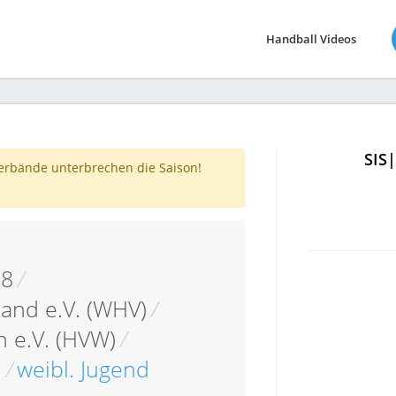
Handball Videos
SIS
verbände unterbrechen die Saison!
18
/
and e.V. (WHV)
/
 e.V. (HVW)
/
.
/
weibl. Jugend