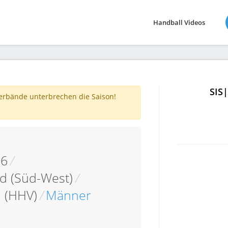
Handball Videos
SIS
verbände unterbrechen die Saison!
16
/
d (Süd-West)
/
 (HHV)
/
Männer