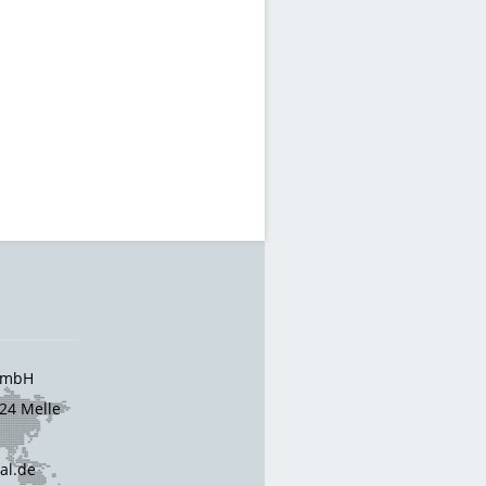
 GmbH
24 Melle
cal.de