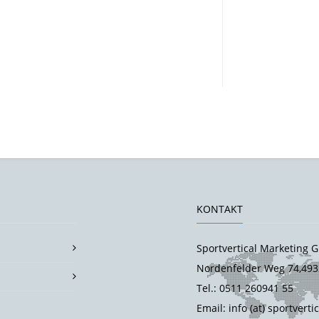
KONTAKT
Sportvertical Marketing
Nordenfelder Weg 74,493
Tel.: 0511 260941 55
Email: info (at) sportverti