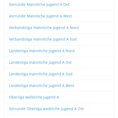
Vorrunde Männliche Jugend A Ost
Vorrunde Männliche Jugend A West
Verbandsliga männliche Jugend A Nord
Verbandsliga männliche Jugend A Süd
Landesliga männliche Jugend A Nord
Landesliga männliche Jugend A Ost
Landesliga männliche Jugend A Süd
Landesliga männliche Jugend A West
Oberliga weibliche Jugend A
Vorrunde Oberliga weibliche Jugend A Ost