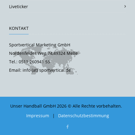
Liveticker
KONTAKT
Sportvertical Marketing GmbH
Nordenfelder Weg 74,49324 Melle
Tel.: 0511 260941 55
Email: info (at) sportvertical.de
Unser Handball GmbH 2026 © Alle Rechte vorbehalten.
Impressum
|
Datenschutzbestimmung