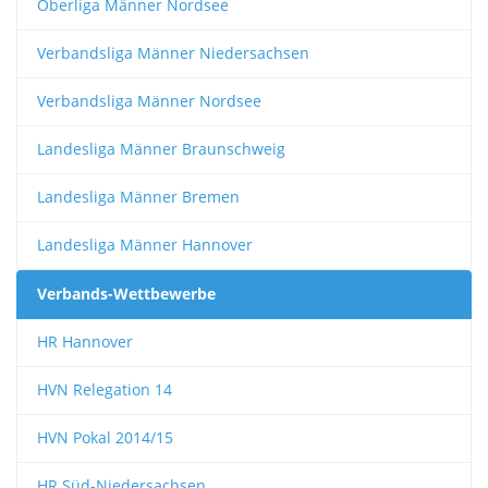
Oberliga Männer Nordsee
Verbandsliga Männer Niedersachsen
Verbandsliga Männer Nordsee
Landesliga Männer Braunschweig
Landesliga Männer Bremen
Landesliga Männer Hannover
Verbands-Wettbewerbe
HR Hannover
HVN Relegation 14
HVN Pokal 2014/15
HR Süd-Niedersachsen