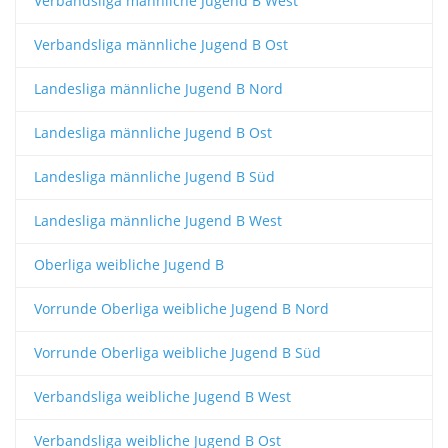
Verbandsliga männliche Jugend B West
Verbandsliga männliche Jugend B Ost
Landesliga männliche Jugend B Nord
Landesliga männliche Jugend B Ost
Landesliga männliche Jugend B Süd
Landesliga männliche Jugend B West
Oberliga weibliche Jugend B
Vorrunde Oberliga weibliche Jugend B Nord
Vorrunde Oberliga weibliche Jugend B Süd
Verbandsliga weibliche Jugend B West
Verbandsliga weibliche Jugend B Ost