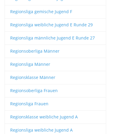
Regionsliga gemische Jugend F
Regionsliga weibliche Jugend E Runde 29
Regionsliga männliche Jugend E Runde 27
Regionsoberliga Männer
Regionsliga Männer
Regionsklasse Männer
Regionsoberliga Frauen
Regionsliga Frauen
Regionsklasse weibliche Jugend A
Regionsliga weibliche Jugend A