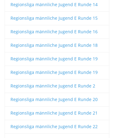
Regionsliga männliche Jugend E Runde 14
Regionsliga männliche Jugend E Runde 15
Regionsliga männliche Jugend E Runde 16
Regionsliga männliche Jugend E Runde 18
Regionsliga männliche Jugend E Runde 19
Regionsliga männliche Jugend E Runde 19
Regionsliga männliche Jugend E Runde 2
Regionsliga männliche Jugend E Runde 20
Regionsliga männliche Jugend E Runde 21
Regionsliga männliche Jugend E Runde 22