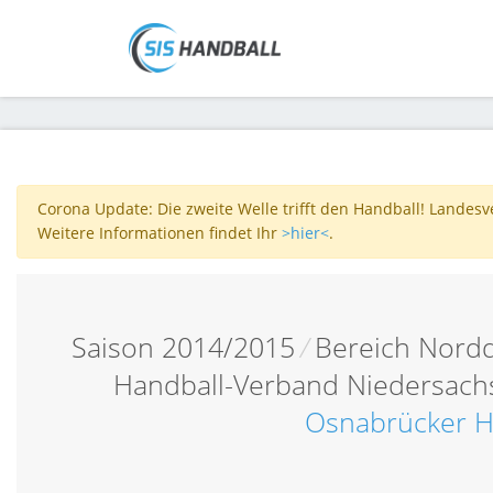
Corona Update: Die zweite Welle trifft den Handball! Landes
Weitere Informationen findet Ihr
>hier<
.
Saison 2014/2015
/
Bereich Nordd
Handball-Verband Niedersac
Osnabrücker 