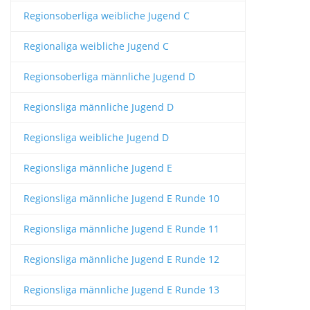
Regionsoberliga weibliche Jugend C
Regionaliga weibliche Jugend C
Regionsoberliga männliche Jugend D
Regionsliga männliche Jugend D
Regionsliga weibliche Jugend D
Regionsliga männliche Jugend E
Regionsliga männliche Jugend E Runde 10
Regionsliga männliche Jugend E Runde 11
Regionsliga männliche Jugend E Runde 12
Regionsliga männliche Jugend E Runde 13