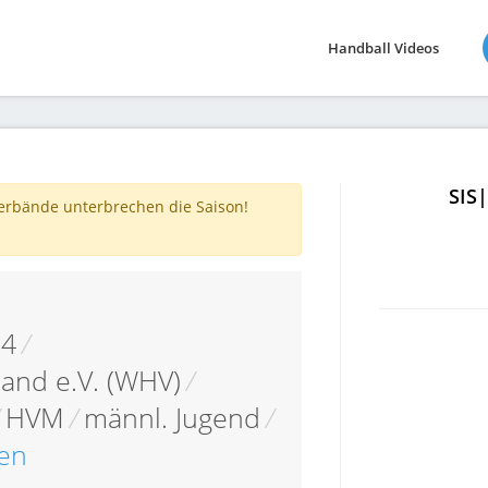
Handball Videos
SIS
verbände unterbrechen die Saison!
14
/
and e.V. (WHV)
/
/
HVM
/
männl. Jugend
/
en