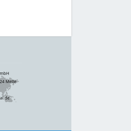
 GmbH
24 Melle
cal.de