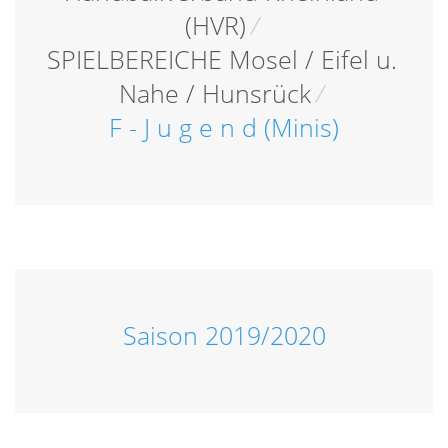
(HVR)
/
SPIELBEREICHE Mosel / Eifel u.
Nahe / Hunsrück
/
F - J u g e n d (Minis)
Saison 2019/2020