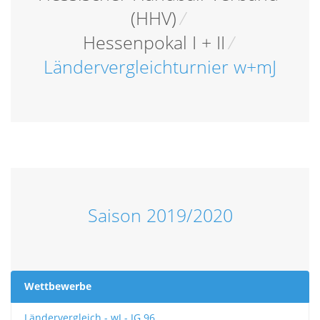
(HHV)
/
Hessenpokal I + II
/
Ländervergleichturnier w+mJ
Saison 2019/2020
Wettbewerbe
Ländervergleich - wJ - JG 96