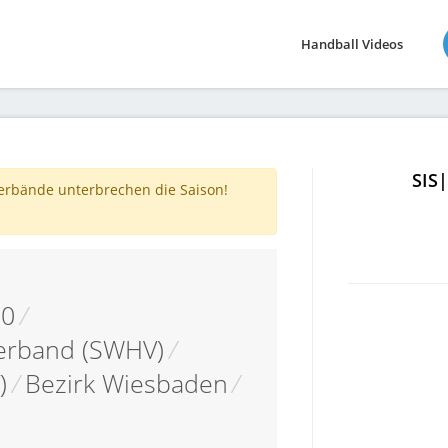
Handball Videos
SIS
verbände unterbrechen die Saison!
10
/
erband (SWHV)
/
)
/
Bezirk Wiesbaden
/