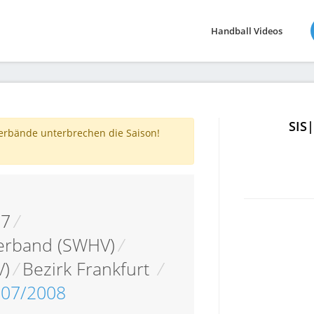
Handball Videos
SIS
verbände unterbrechen die Saison!
07
/
erband (SWHV)
/
V)
/
Bezirk Frankfurt
/
007/2008