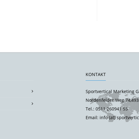
KONTAKT
Sportvertical Marketing
Nordenfelder Weg 74,493
Tel.: 0511 260941 55
Email: info (at) sportverti