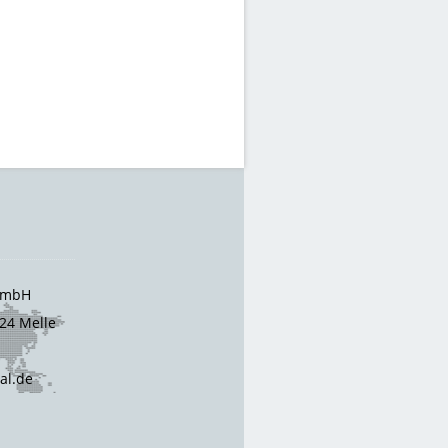
 GmbH
24 Melle
cal.de