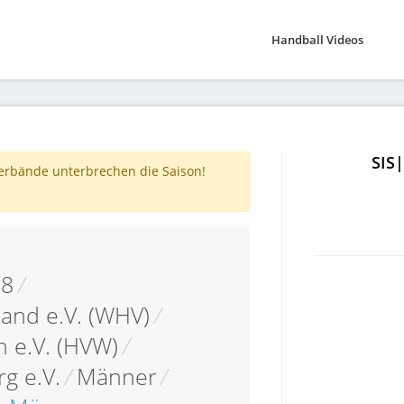
Handball Videos
SIS
verbände unterbrechen die Saison!
18
/
and e.V. (WHV)
/
 e.V. (HVW)
/
g e.V.
/
Männer
/