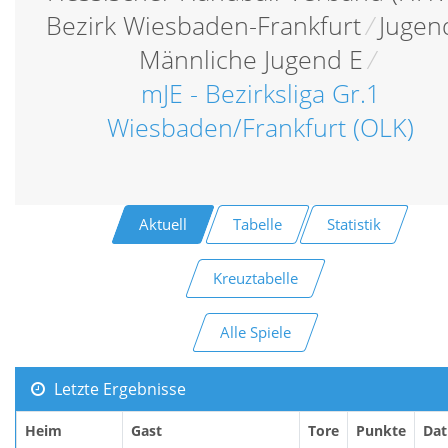
Bezirk Wiesbaden-Frankfurt
/
Jugen
Männliche Jugend E
/
mJE - Bezirksliga Gr.1
Wiesbaden/Frankfurt (OLK)
Aktuell
Tabelle
Statistik
Kreuztabelle
Alle Spiele
Letzte Ergebnisse
Heim
Gast
Tore
Punkte
Da