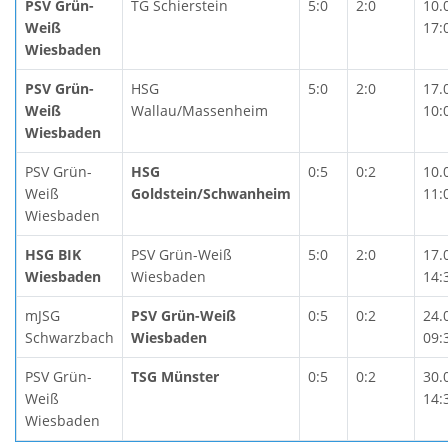
PSV Grün-
TG Schierstein
5:0
2:0
10.
Weiß
17:
Wiesbaden
PSV Grün-
HSG
5:0
2:0
17.
Weiß
Wallau/Massenheim
10:
Wiesbaden
PSV Grün-
HSG
0:5
0:2
10.
Weiß
Goldstein/Schwanheim
11:
Wiesbaden
HSG BIK
PSV Grün-Weiß
5:0
2:0
17.
Wiesbaden
Wiesbaden
14:
mJSG
PSV Grün-Weiß
0:5
0:2
24.
Schwarzbach
Wiesbaden
09:
PSV Grün-
TSG Münster
0:5
0:2
30.
Weiß
14:
Wiesbaden