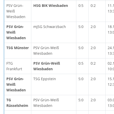
PSV Grün-
HSG BIK Wiesbaden
0:5
0:2
11.
Weiß
13:
Wiesbaden
PSV Grün-
mJSG Schwarzbach
5:0
2:0
18.
Weiß
13:
Wiesbaden
TSG Münster
PSV Grün-Weiß
5:0
2:0
24.
Wiesbaden
13:
FTG
PSV Grün-Weiß
0:5
0:2
02.
Frankfurt
Wiesbaden
10:
PSV Grün-
TSG Eppstein
5:0
2:0
15.
Weiß
12:
Wiesbaden
TG
PSV Grün-Weiß
5:0
2:0
03.
Rüsselsheim
Wiesbaden
13: