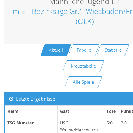
Männliche Jugend E
/
mJE - Bezirksliga Gr.1 Wiesbaden/Fr
(OLK)
Aktuell
Tabelle
Statistik
Kreuztabelle
Alle Spiele
Letzte Ergebnisse
Heim
Gast
Tore
Punk
TSG Münster
HSG
5:0
2:0
Wallau/Massenheim