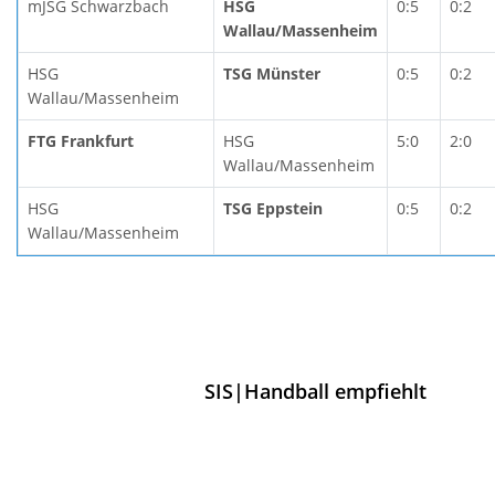
mJSG Schwarzbach
HSG
0:5
0:2
Wallau/Massenheim
HSG
TSG Münster
0:5
0:2
Wallau/Massenheim
FTG Frankfurt
HSG
5:0
2:0
Wallau/Massenheim
HSG
TSG Eppstein
0:5
0:2
Wallau/Massenheim
SIS|Handball empfiehlt