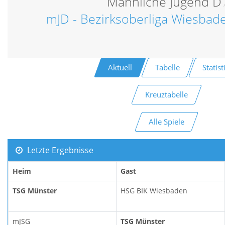
Männliche Jugend D
mJD - Bezirksoberliga Wiesbad
Aktuell
Tabelle
Statist
Kreuztabelle
Alle Spiele
Letzte Ergebnisse
Heim
Gast
TSG Münster
HSG BIK Wiesbaden
mJSG
TSG Münster