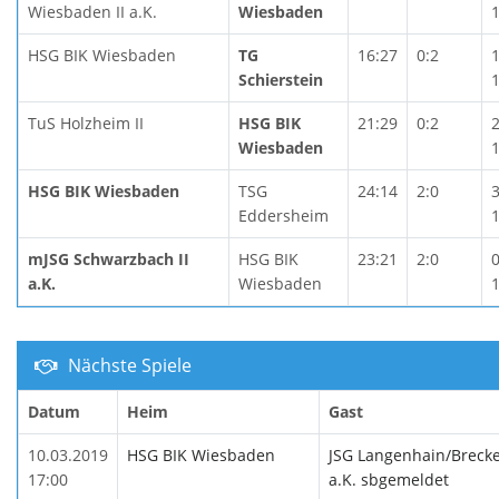
Wiesbaden II a.K.
Wiesbaden
HSG BIK Wiesbaden
TG
16:27
0:2
Schierstein
TuS Holzheim II
HSG BIK
21:29
0:2
Wiesbaden
HSG BIK Wiesbaden
TSG
24:14
2:0
Eddersheim
mJSG Schwarzbach II
HSG BIK
23:21
2:0
a.K.
Wiesbaden
Nächste Spiele
Datum
Heim
Gast
10.03.2019
HSG BIK Wiesbaden
JSG Langenhain/Brecke
17:00
a.K. sbgemeldet