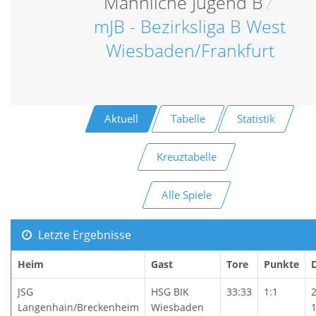
Männliche Jugend B
/
mJB - Bezirksliga B West
Wiesbaden/Frankfurt
Aktuell
Tabelle
Statistik
Kreuztabelle
Alle Spiele
Letzte Ergebnisse
Heim
Gast
Tore
Punkte
JSG
HSG BIK
33:33
1:1
Langenhain/Breckenheim
Wiesbaden