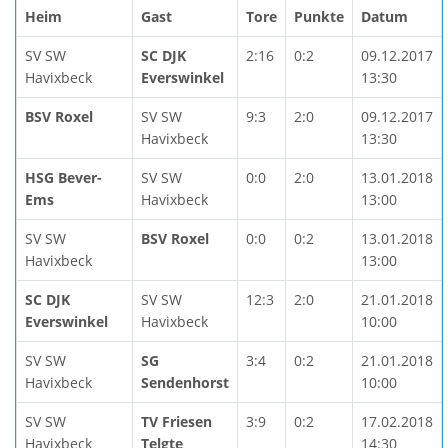
Heim
Gast
Tore
Punkte
Datum
SV SW
SC DJK
2:16
0:2
09.12.2017
Havixbeck
Everswinkel
13:30
BSV Roxel
SV SW
9:3
2:0
09.12.2017
Havixbeck
13:30
HSG Bever-
SV SW
0:0
2:0
13.01.2018
Ems
Havixbeck
13:00
SV SW
BSV Roxel
0:0
0:2
13.01.2018
Havixbeck
13:00
SC DJK
SV SW
12:3
2:0
21.01.2018
Everswinkel
Havixbeck
10:00
SV SW
SG
3:4
0:2
21.01.2018
Havixbeck
Sendenhorst
10:00
SV SW
TV Friesen
3:9
0:2
17.02.2018
Havixbeck
Telgte
14:30