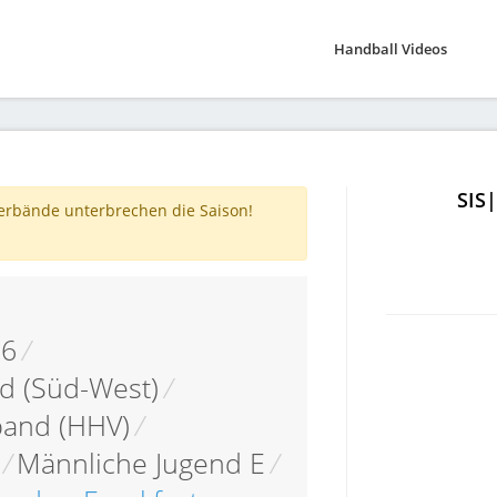
Handball Videos
SIS
verbände unterbrechen die Saison!
16
/
d (Süd-West)
/
band (HHV)
/
/
Männliche Jugend E
/