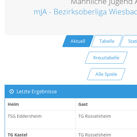
Männliche Jugend 
mJA - Bezirksoberliga Wiesba
Aktuell
Tabelle
Stat
Kreuztabelle
Alle Spiele
Letzte Ergebnisse
Heim
Gast
TSG Eddersheim
TG Rüsselsheim
TG Kastel
TG Rüsselsheim