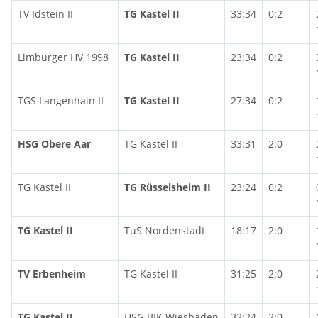
TV Idstein II
TG Kastel II
33:34
0:2
Limburger HV 1998
TG Kastel II
23:34
0:2
TGS Langenhain II
TG Kastel II
27:34
0:2
HSG Obere Aar
TG Kastel II
33:31
2:0
TG Kastel II
TG Rüsselsheim II
23:24
0:2
TG Kastel II
TuS Nordenstadt
18:17
2:0
TV Erbenheim
TG Kastel II
31:25
2:0
TG Kastel II
HSG BIK Wiesbaden
32:24
2:0